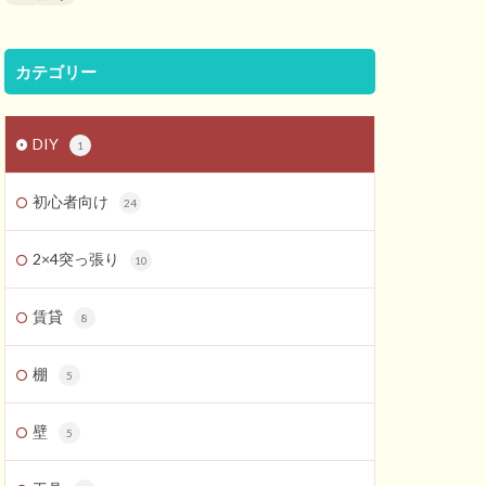
カテゴリー
DIY
1
初心者向け
24
2×4突っ張り
10
賃貸
8
棚
5
壁
5