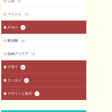
工具
6
ペイント
8
片付け
1
断捨離
21
収納アイデア
9
子育て
20
エンタメ
12
デザインと販売
7