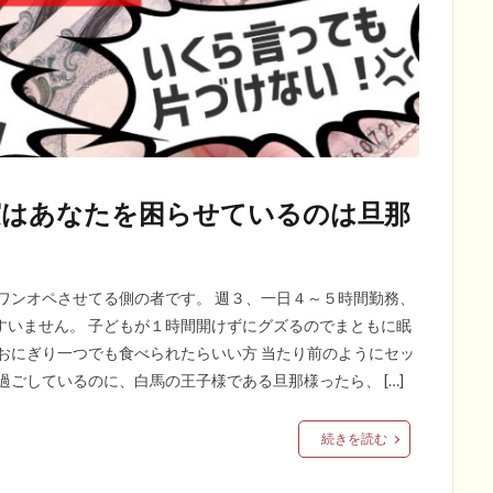
実はあなたを困らせているのは旦那
ワンオペさせてる側の者です。 週３、一日４～５時間勤務、
すいません。 子どもが１時間開けずにグズるのでまともに眠
おにぎり一つでも食べられたらいい方 当たり前のようにセッ
ごしているのに、白馬の王子様である旦那様ったら、 […]
続きを読む