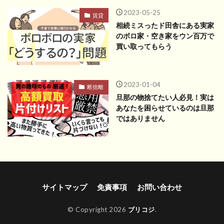
2023-05-25
賃貸
相続ミスったド田舎にある実家
のボロ家・空き家をウン百万で
買い取ってもらう
2023-01-04
断捨離
旦那の物捨てたい人必見！実は
あなたを困らせているのは旦那
ではありません
サイトマップ
免責事項
お問い合わせ
© Copyright 2026
ブリコジ
.