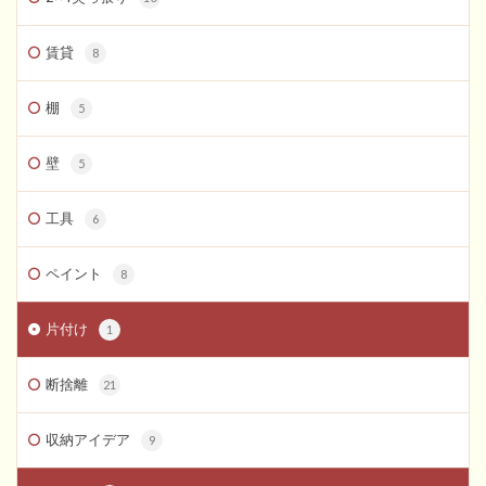
賃貸
8
棚
5
壁
5
工具
6
ペイント
8
片付け
1
断捨離
21
収納アイデア
9