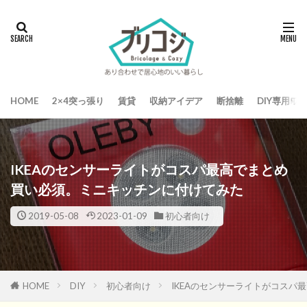
HOME
2×4突っ張り
賃貸
収納アイデア
断捨離
DIY専用ワ
IKEAのセンサーライトがコスパ最高でまとめ
買い必須。ミニキッチンに付けてみた
2019-05-08
2023-01-09
初心者向け
HOME
DIY
初心者向け
IKEAのセンサーライトがコス