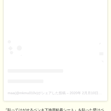
maa(@mkmu010v)がシェアした投稿
–
2020年 2月月10日午前2時37分PST
『貼ってはがせるペンキ下地用粘着シート』を貼った壁はペ