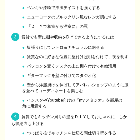
ペンキや漆喰で洋風テイストを強くする
ニューヨークのブルックリン風なレンガ調にする
『ＤＩＹで和室から洋室に』の罠
3
賃貸でも壁に棚や収納をDIYできるようにするには
板張りにしてレトロ＆ナチュラルに魅せる
賃貸なのに好きな位置に壁付け照明を付けて、夜を制す
パソコンを置くデスクの上に棚を付けて有効活用
ギターフックを壁に付けてスタジオ化
壁から洋服掛けを伸ばしてアパレルショップのように服
を並べてコーディネートを楽しむ
インスタやYoutube向けの『my スタジオ』を部屋の一
角に用意する
4
賃貸でもキッチン周りの壁をＤＩＹしておしゃれに、しか
も収納力も上げる
つっぱり柱でキッチンを仕切る間仕切り壁を作る