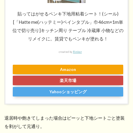
貼ってはがせるペンキ下地用粘着シート！(シール)
[「Hatte me(ハッテミー)ペインタブル」巾46cm×1m単
位で切り売り]キッチン周り テーブル 冷蔵庫 小物などの
リメイクに。賃貸でもペンキが塗れる！
created by
Rinker
Amazon
楽天市場
Yahooショッピング
退居時や飽きてしまった場合はビーッと下地シートごと塗装
を剥がして元通り。