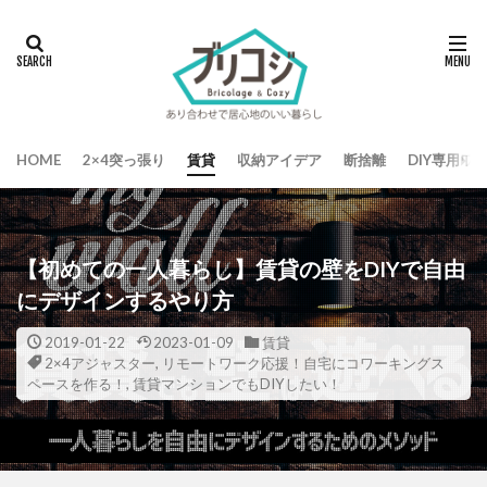
HOME
2×4突っ張り
賃貸
収納アイデア
断捨離
DIY専用ワ
【初めての一人暮らし】賃貸の壁をDIYで自由
にデザインするやり方
2019-01-22
2023-01-09
賃貸
2×4アジャスター
,
リモートワーク応援！自宅にコワーキングス
ペースを作る！
,
賃貸マンションでもDIYしたい！