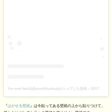
Yon and Hachi(@yonchihuahua)がシェアした投稿
–
2017年 6月月27日午後6時38分PDT
『
はがせる壁紙
』は今貼ってある壁紙の上から貼りつけて、