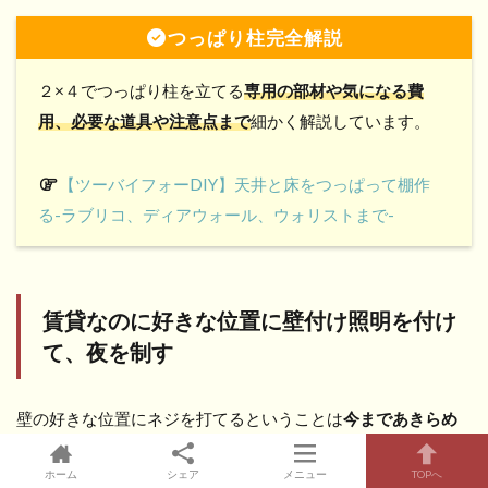
つっぱり柱完全解説
２×４でつっぱり柱を立てる
専用の部材や気になる費
用、必要な道具や注意点まで
細かく解説しています。
【ツーバイフォーDIY】天井と床をつっぱって棚作
る-ラブリコ、ディアウォール、ウォリストまで-
賃貸なのに好きな位置に壁付け照明を付け
て、夜を制す
壁の好きな位置にネジを打てるということは
今まであきらめ
ていたオシャレな壁付照明を付けることもできます。
ホーム
シェア
メニュー
TOPへ