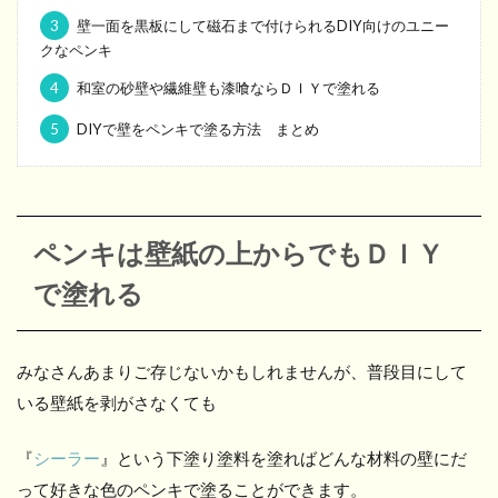
3
壁一面を黒板にして磁石まで付けられるDIY向けのユニー
クなペンキ
4
和室の砂壁や繊維壁も漆喰ならＤＩＹで塗れる
5
DIYで壁をペンキで塗る方法 まとめ
ペンキは壁紙の上からでもＤＩＹ
で塗れる
みなさんあまりご存じないかもしれませんが、普段目にして
いる壁紙を剥がさなくても
『
シーラー
』という下塗り塗料を塗ればどんな材料の壁にだ
って好きな色のペンキで塗ることができます。