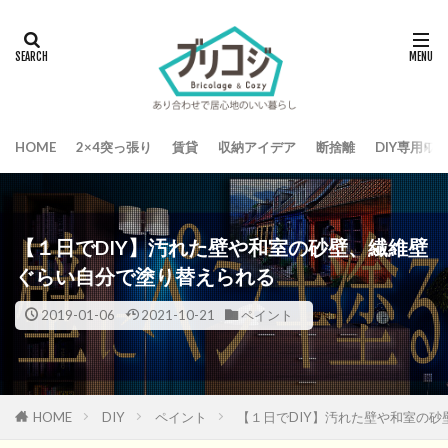
HOME
2×4突っ張り
賃貸
収納アイデア
断捨離
DIY専用ワ
【１日でDIY】汚れた壁や和室の砂壁、繊維壁
ぐらい自分で塗り替えられる
2019-01-06
2021-10-21
ペイント
HOME
DIY
ペイント
【１日でDIY】汚れた壁や和室の