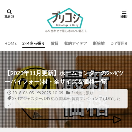
HOME
2×4突っ張り
賃貸
収納アイデア
断捨離
DIY専用ワ
【2023年11月更新】ホームセンターの2×4(ツ
ーバイフォー)材・全サイズ＆価格一覧
2018-06-05
2025-10-09
2×4突っ張り
2×4アジャスター
,
DIY初心者講座
,
賃貸マンションでもDIYした
い！