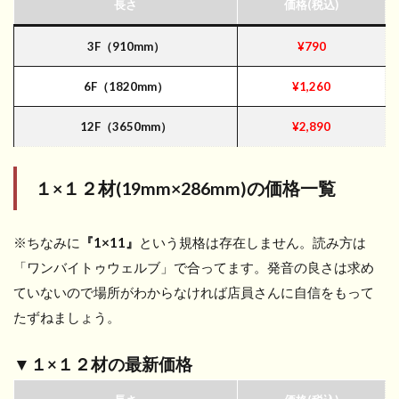
長さ
価格(税込)
3F（910mm）
¥790
6F（1820mm）
¥1,260
12F（3650mm）
¥2,890
１×１２材(19mm×286mm)
の価格一覧
※ちなみに
『1×11』
という規格は存在しません。読み方は
「ワンバイトゥウェルブ」で合ってます。発音の良さは求め
ていないので場所がわからなければ店員さんに自信をもって
たずねましょう。
▼１×１２材の最新価格